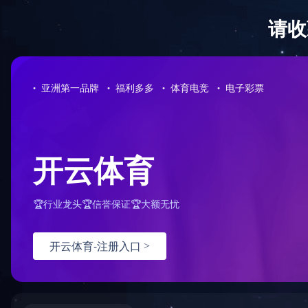
首 页
开云·Kaiyun(体
党建工作
育)官方网站 - 登
您的位置：首页 
录入口
新闻中