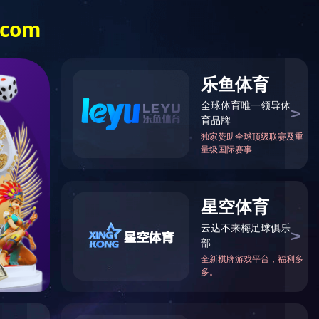
内搜索
廉洁国投
联系我们
上一页
1
2
3
4
5
6
7
8
9
10
下一页
尾页