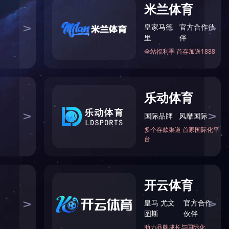
友情链接：
济宁市财政局
中国证监会
服务集团有限公司
山东惠通投资服务集团有限公司
济宁市股权投资基金业协会
子人才网
济宁肿瘤医院
济宁市工程咨询院有限公司
2018版权所有：开云·Kaiyun(体育)官方网站 - 登录入口
登录入口
|
乐动网页版页面登录
|
华体会在线
|