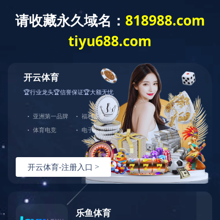
首 页
开云·Kaiyun(体
党建工作
经营发展
育)官方网站 - 登
您的位置：首页 > 经营发展
录入口
经营发展