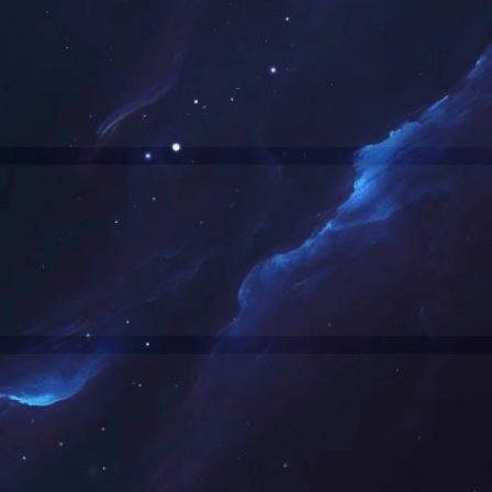
媒体聚焦
行业资讯
视频专栏