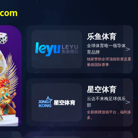
内搜索
廉洁国投
联系我们
全会精神市委宣讲团在开云·Kaiyun(体育)
登录入口宣讲
作者：JNGT
时间：2024-09-02 15:04:00
Error occured while playing， Please close or refresh